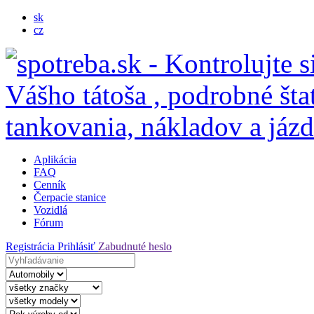
sk
cz
Aplikácia
FAQ
Cenník
Čerpacie stanice
Vozidlá
Fórum
Registrácia
Prihlásiť
Zabudnuté heslo